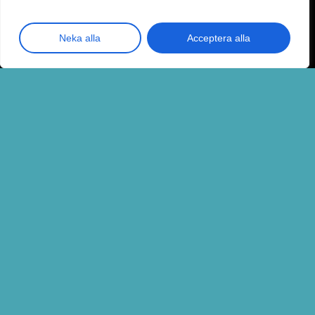
Kontakta oss
Neka alla
Acceptera alla
RISE Certifierade,
enligt ISO 9001 (.pdf)
Hemsida skapad med ❤ av Fredrik Hedenström på
Torbjörn