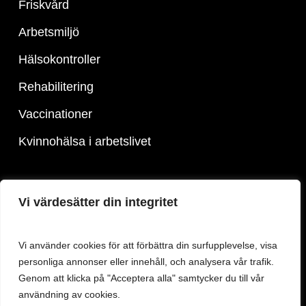
Friskvård
Arbetsmiljö
Hälsokontroller
Rehabilitering
Vaccinationer
Kvinnohälsa i arbetslivet
SNABBVAL
Vi värdesätter din integritet
Offertförfrågan
Vi använder cookies för att förbättra din surfupplevelse, visa
Utbildningar
personliga annonser eller innehåll, och analysera vår trafik.
Genom att klicka på "Acceptera alla" samtycker du till vår
Sök Jobb
användning av cookies.